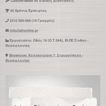
Custom-Made σε Ειδικές Διαστάσεις
45 Χρόνια Εμπειρίας
2310 588-088 (10 Γραμμές)
info@afronline.gr
Εργοστάσιο: Οδός 16 (Ο.Τ.39Α), ΒΙ.ΠΕ Σίνδου -
Θεσσαλονίκη
Showroom: Κολοκοτρώνη 7, Σταυρούπολη -
Θεσσαλονίκη