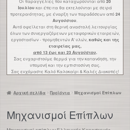
Επέκτ
Οι παραγγελίες που καταχωρούνται από
20
Καναπέδες
υπό-
Ιουλίου
και έπειτα θα εκτελούνται με σειρά
προτεραιότητας, με έναρξη των παραδόσεων από
24
μενού
Μαξιλάρια
Αυγούστου
.
Αυτό οφείλεται στη θερινή αναστολή λειτουργίας
Αξεσουάρ Ύπνου
όλων των συνεργαζόμενων μεταφορικών εταιρειών,
εργοστασίων - προμηθευτών Α' υλών,
καθώς και της
εταιρείας μας,
Επέκτ
Μηχανισμοί Επίπλων
από 13 έως και 23 Αυγούστου
.
υπό-
Σας ευχαριστούμε θερμά για την κατανόηση, την
μενού
Χρήσιμα
υπομονή και την εμπιστοσύνη σας.
Σας ευχόμαστε Καλό Καλοκαίρι & Καλές Διακοπές!
Νέα
Αρχική σελίδα
Προϊόντα
Μηχανισμοί Επίπλων
Επικοινωνία
Μηχανισμοί Επίπλων
Μηχανισμοί επίπλων Ελληνικής Κατασκευής