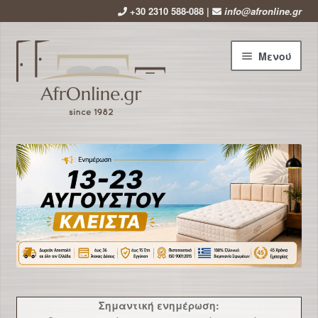
+30 2310 588-088 |
info@afronline.gr
Απευθείας
Μετάβαση
Μενού
μετάβαση
σε
στην
περιεχόμενο
πλοήγηση
Αρχική
Εταιρεία
Επέκτ
Προϊόντα
υπό-
μενού
Επέκτ
Στρώματα
υπό-
μενού
Επέκτ
Κρεβάτια
υπό-
Σημαντική ενημέρωση:
μενού