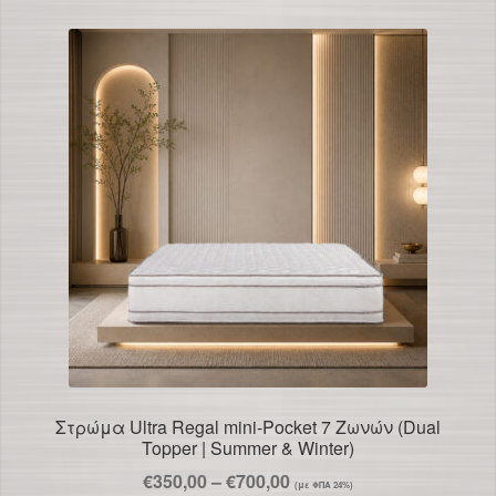
πολλαπλές
παραλλαγές
Οι
επιλογές
μπορούν
να
επιλεγούν
στη
σελίδα
του
προϊόντος
Στρώμα Ultra Regal mini-Pocket 7 Ζωνών (Dual
Topper | Summer & Winter)
Price
€
350,00
–
€
700,00
(με ΦΠΑ 24%)