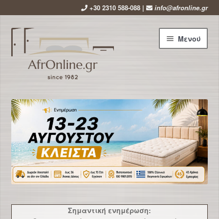
+30 2310 588-088 |
info@afronline.gr
Απευθείας
Μετάβαση
Μενού
μετάβαση
σε
στην
περιεχόμενο
πλοήγηση
Αρχική
Εταιρεία
Επέκτ
Προϊόντα
υπό-
μενού
Χρήσιμα
Νέα
Σημαντική ενημέρωση: