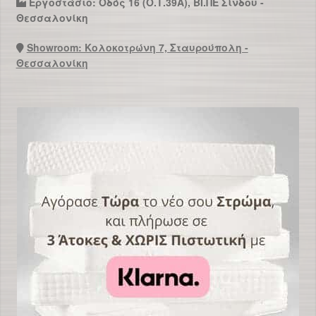
Εργοστάσιο: Οδός 16 (Ο.Τ.39Α), ΒΙ.ΠΕ Σίνδου -
Θεσσαλονίκη
Showroom: Κολοκοτρώνη 7, Σταυρούπολη -
Θεσσαλονίκη