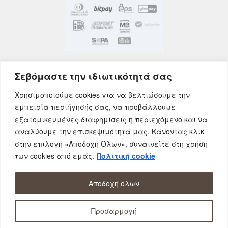
Σεβόμαστε την ιδιωτικότητά σας
Χρησιμοποιούμε cookies για να βελτιώσουμε την
εμπειρία περιήγησής σας, να προβάλλουμε
εξατομικευμένες διαφημίσεις ή περιεχόμενο και να
αναλύουμε την επισκεψιμότητά μας. Κάνοντας κλικ
στην επιλογή «Αποδοχή Όλων», συναινείτε στη χρήση
των cookies από εμάς.
Πολιτική cookie
© AfrOnline.gr - Αφοί Προκοπίδη Ο.Ε 2026 | All
rights reserved.
ΔΩΡΕΑΝ Αποστολή σε όλη την Ελλάδα!
Αποδοχή όλων
0
Προσαρμογή
Αναζήτηση
Αναζήτηση