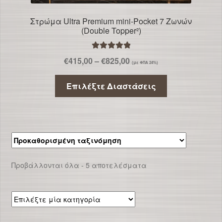
Στρώμα Ultra Premium mini-Pocket 7 Ζωνών
(Double Topper²)
Βαθμολογήθ
Price
€
415,00
–
€
825,00
(με ΦΠΑ 24%)
ηκε με
5.00
range:
από 5
Αυτό
€415,00
Επιλέξτε Διαστάσεις
το
through
προϊόν
€825,00
έχει
πολλαπλές
παραλλαγές
Οι
Προβάλλονται όλα - 5 αποτελέσματα
επιλογές
μπορούν
να
Επιλέξτε
επιλεγούν
μία
στη
κατηγορία