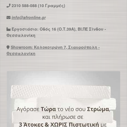
2310 588-088 (10 Γραμμές)
info@afronline.gr
Εργοστάσιο: Οδός 16 (Ο.Τ.39Α), ΒΙ.ΠΕ Σίνδου -
Θεσσαλονίκη
Showroom: Κολοκοτρώνη 7, Σταυρούπολη -
Θεσσαλονίκη