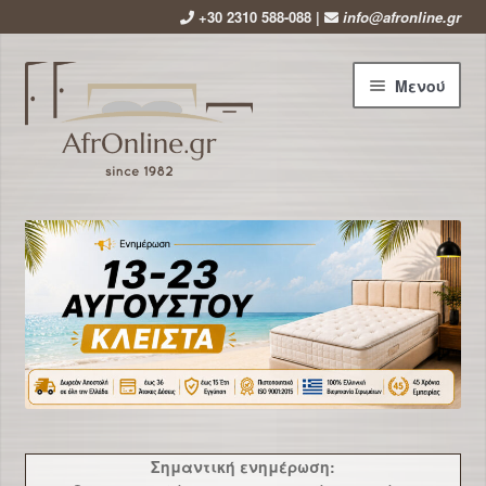
+30 2310 588-088 |
info@afronline.gr
Απευθείας
Μετάβαση
Μενού
μετάβαση
σε
στην
περιεχόμενο
πλοήγηση
Αρχική
Εταιρεία
Επέκτ
Προϊόντα
υπό-
μενού
Χρήσιμα
Νέα
Σημαντική ενημέρωση: