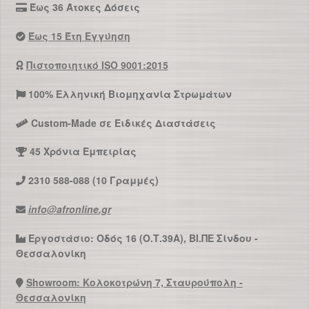
Έως 36 Άτοκες Δόσεις
Έως 15 Έτη Εγγύηση
Πιστοποιητικό ISO 9001:2015
100% Ελληνική Βιομηχανία Στρωμάτων
Custom-Made σε Ειδικές Διαστάσεις
45 Χρόνια Εμπειρίας
2310 588-088 (10 Γραμμές)
info@afronline.gr
Εργοστάσιο: Οδός 16 (Ο.Τ.39Α), ΒΙ.ΠΕ Σίνδου -
Θεσσαλονίκη
Showroom: Κολοκοτρώνη 7, Σταυρούπολη -
Θεσσαλονίκη