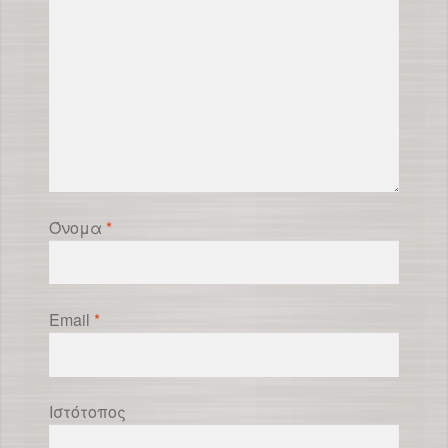
Όνομα
*
Email
*
Ιστότοπος