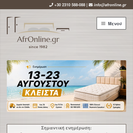
+30 2310 588-088 |
info@afronline.gr
Απευθείας
Μετάβαση
Μενού
μετάβαση
σε
στην
περιεχόμενο
πλοήγηση
Αρχική
Εταιρεία
Επέκτ
Προϊόντα
υπό-
μενού
Χρήσιμα
Νέα
Σημαντική ενημέρωση: