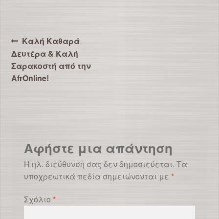
Πλοήγηση
Προηγούμενο
Καλή Καθαρά
άρθρο:
Δευτέρα & Καλή
άρθρων
Σαρακοστή από την
AfrOnline!
Αφήστε μια απάντηση
Η ηλ. διεύθυνση σας δεν δημοσιεύεται.
Τα
υποχρεωτικά πεδία σημειώνονται με
*
Σχόλιο
*