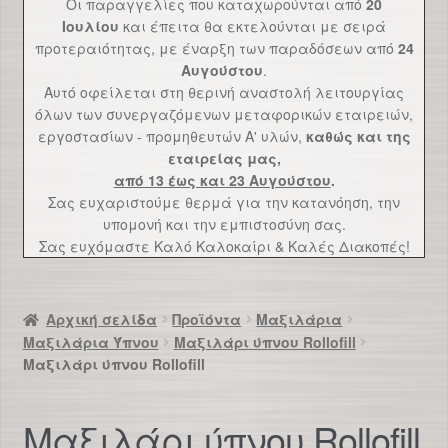
Οι παραγγελίες που καταχωρούνται από
20
Επικοινωνία
Ιουλίου
και έπειτα θα εκτελούνται με σειρά
προτεραιότητας, με έναρξη των παραδόσεων από
24
Αυγούστου
.
Αυτό οφείλεται στη θερινή αναστολή λειτουργίας
όλων των συνεργαζόμενων μεταφορικών εταιρειών,
εργοστασίων - προμηθευτών Α' υλών,
καθώς και της
εταιρείας μας,
από 13 έως και 23 Αυγούστου
.
Σας ευχαριστούμε θερμά για την κατανόηση, την
υπομονή και την εμπιστοσύνη σας.
Σας ευχόμαστε Καλό Καλοκαίρι & Καλές Διακοπές!
Αρχική σελίδα
Προϊόντα
Μαξιλάρια
Μαξιλάρια Ύπνου
Μαξιλάρι ύπνου Rollofill
Μαξιλάρι ύπνου Rollofill
Μαξιλάρι ύπνου Rollofill