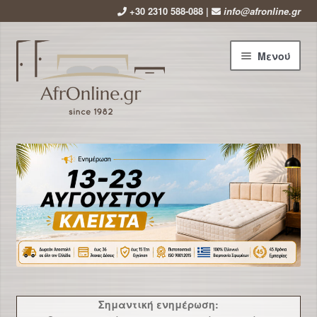
+30 2310 588-088 |
info@afronline.gr
Απευθείας
Μετάβαση
Μενού
μετάβαση
σε
στην
περιεχόμενο
πλοήγηση
Αρχική
Εταιρεία
Επέκτ
Προϊόντα
υπό-
μενού
Χρήσιμα
Νέα
Σημαντική ενημέρωση: