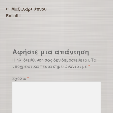
Πλοήγηση
Προηγούμενο
Μαξιλάρι ύπνου
άρθρο:
Rollofill
άρθρων
Αφήστε μια απάντηση
Η ηλ. διεύθυνση σας δεν δημοσιεύεται.
Τα
υποχρεωτικά πεδία σημειώνονται με
*
Σχόλιο
*