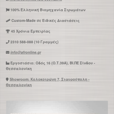
100% Ελληνική Βιομηχανία Στρωμάτων
Custom-Made σε Ειδικές Διαστάσεις
45 Χρόνια Εμπειρίας
2310 588-088 (10 Γραμμές)
info@afronline.gr
Εργοστάσιο: Οδός 16 (Ο.Τ.39Α), ΒΙ.ΠΕ Σίνδου -
Θεσσαλονίκη
Showroom: Κολοκοτρώνη 7, Σταυρούπολη -
Θεσσαλονίκη