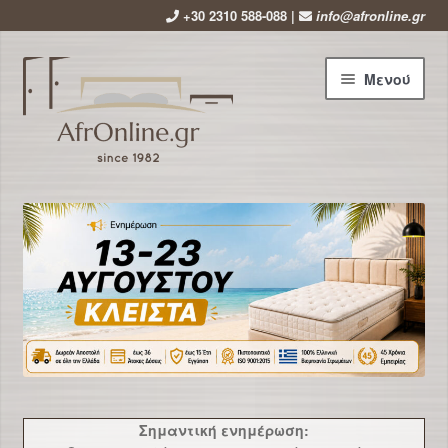
+30 2310 588-088 |
info@afronline.gr
Απευθείας
Μετάβαση
Μενού
μετάβαση
σε
στην
περιεχόμενο
πλοήγηση
Αρχική
Εταιρεία
Επέκτ
Προϊόντα
υπό-
μενού
Χρήσιμα
Νέα
Σημαντική ενημέρωση: