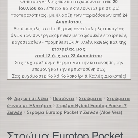
Οι παραγγελίες που καταχωρούνται από
20
Επικοινωνία
Ιουλίου
και έπειτα θα εκτελούνται με σειρά
προτεραιότητας, με έναρξη των παραδόσεων από
24
Αυγούστου
.
Αυτό οφείλεται στη θερινή αναστολή λειτουργίας
όλων των συνεργαζόμενων μεταφορικών εταιρειών,
εργοστασίων - προμηθευτών Α' υλών,
καθώς και της
εταιρείας μας,
από 13 έως και 23 Αυγούστου
.
Σας ευχαριστούμε θερμά για την κατανόηση, την
υπομονή και την εμπιστοσύνη σας.
Σας ευχόμαστε Καλό Καλοκαίρι & Καλές Διακοπές!
Αρχική σελίδα
Προϊόντα
Στρώματα
Στρώματα
ύπνου με Ελατήρια
Στρώμα Hybrid Eurotop Pocket 7
Ζωνών
Στρώμα Eurotop Pocket 7 Ζωνών (Aloe Vera)
Στρώμα Eurotop Pocket