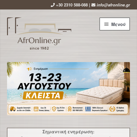
+30 2310 588-088 |
info@afronline.gr
Απευθείας
Μετάβαση
Μενού
μετάβαση
σε
στην
περιεχόμενο
πλοήγηση
Αρχική
Εταιρεία
Επέκτ
Προϊόντα
υπό-
μενού
Χρήσιμα
Νέα
Σημαντική ενημέρωση: