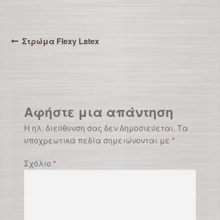
Πλοήγηση
Προηγούμενο
Στρώμα Flexy Latex
άρθρο:
άρθρων
Αφήστε μια απάντηση
Η ηλ. διεύθυνση σας δεν δημοσιεύεται.
Τα
υποχρεωτικά πεδία σημειώνονται με
*
Σχόλιο
*