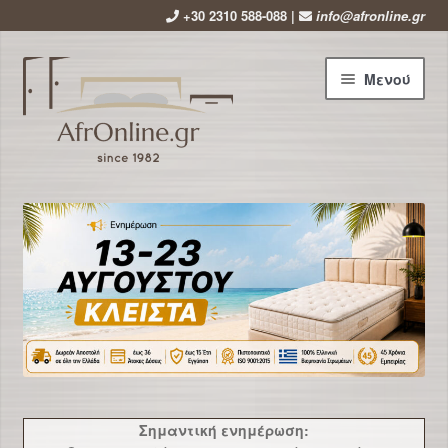
+30 2310 588-088 |
info@afronline.gr
Απευθείας
Μετάβαση
Μενού
μετάβαση
σε
στην
περιεχόμενο
πλοήγηση
Αρχική
Εταιρεία
Επέκτ
Προϊόντα
υπό-
μενού
Χρήσιμα
Νέα
Σημαντική ενημέρωση: