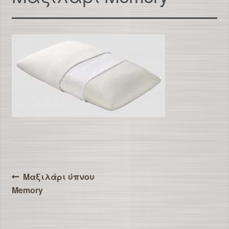
Πλοήγηση
Προηγούμενο
Μαξιλάρι ύπνου
άρθρο:
Memory
άρθρων