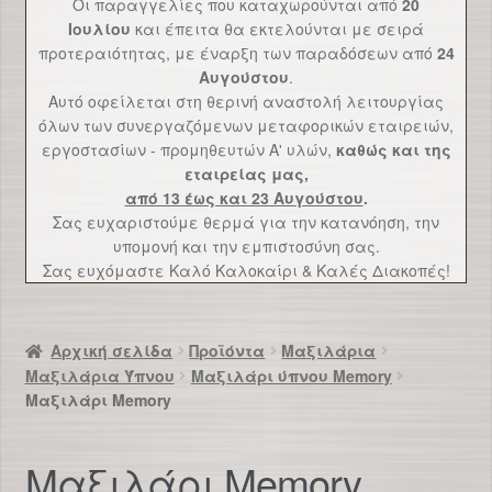
Οι παραγγελίες που καταχωρούνται από
20
Επικοινωνία
Ιουλίου
και έπειτα θα εκτελούνται με σειρά
προτεραιότητας, με έναρξη των παραδόσεων από
24
Αυγούστου
.
Αυτό οφείλεται στη θερινή αναστολή λειτουργίας
όλων των συνεργαζόμενων μεταφορικών εταιρειών,
εργοστασίων - προμηθευτών Α' υλών,
καθώς και της
εταιρείας μας,
από 13 έως και 23 Αυγούστου
.
Σας ευχαριστούμε θερμά για την κατανόηση, την
υπομονή και την εμπιστοσύνη σας.
Σας ευχόμαστε Καλό Καλοκαίρι & Καλές Διακοπές!
Αρχική σελίδα
Προϊόντα
Μαξιλάρια
Μαξιλάρια Ύπνου
Μαξιλάρι ύπνου Memory
Μαξιλάρι Memory
Μαξιλάρι Memory