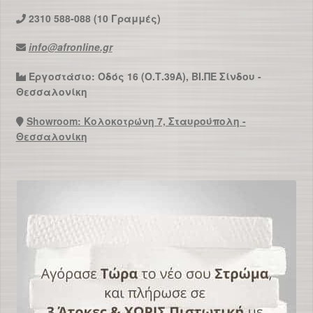
2310 588-088 (10 Γραμμές)
info@afronline.gr
Εργοστάσιο: Οδός 16 (Ο.Τ.39Α), ΒΙ.ΠΕ Σίνδου -
Θεσσαλονίκη
Showroom: Κολοκοτρώνη 7, Σταυρούπολη -
Θεσσαλονίκη