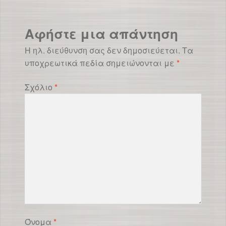
Αφήστε μια απάντηση
Η ηλ. διεύθυνση σας δεν δημοσιεύεται.
Τα
υποχρεωτικά πεδία σημειώνονται με
*
Σχόλιο
*
Όνομα
*