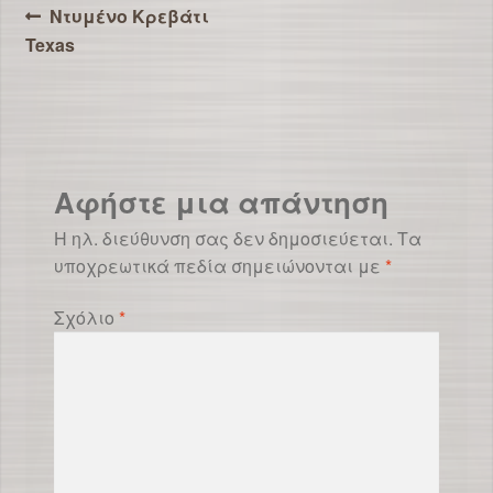
Πλοήγηση
Προηγούμενο
Ντυμένο Κρεβάτι
άρθρο:
Texas
άρθρων
Αφήστε μια απάντηση
Η ηλ. διεύθυνση σας δεν δημοσιεύεται.
Τα
υποχρεωτικά πεδία σημειώνονται με
*
Σχόλιο
*