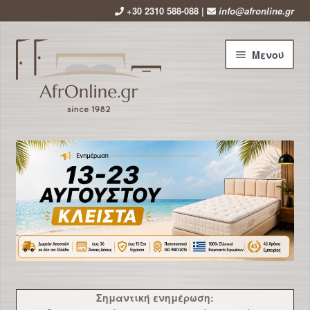
+30 2310 588-088 |
info@afronline.gr
Απευθείας
Μετάβαση
Μενού
μετάβαση
σε
στην
περιεχόμενο
πλοήγηση
Αρχική
Εταιρεία
Επέκτ
Προϊόντα
υπό-
μενού
Χρήσιμα
Νέα
Σημαντική ενημέρωση: