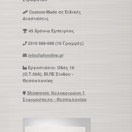
Custom-Made σε Ειδικές
Διαστάσεις
45 Χρόνια Εμπειρίας
2310 588-088 (10 Γραμμές)
info@afronline.gr
Εργοστάσιο: Οδός 16
(Ο.Τ.39Α), ΒΙ.ΠΕ Σίνδου -
Θεσσαλονίκη
Showroom: Κολοκοτρώνη 7,
Σταυρούπολη - Θεσσαλονίκη