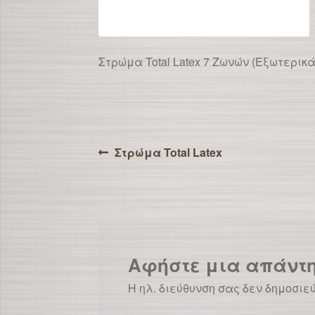
Στρώμα Total Latex 7 Ζωνών (Εξωτερικά
Πλοήγηση
Προηγούμενο
Στρώμα Total Latex
άρθρο:
άρθρων
Αφήστε μια απάντ
Η ηλ. διεύθυνση σας δεν δημοσιε