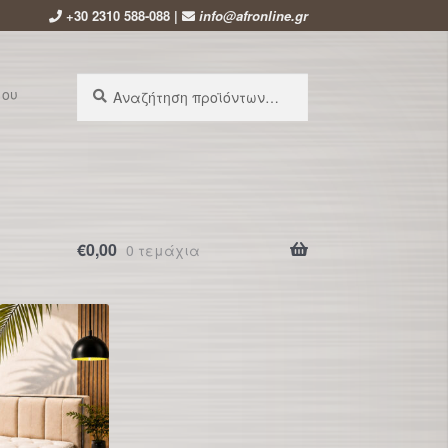
+30 2310 588-088 |
info@afronline.gr
Αναζήτηση
Αναζήτηση
μου
για:
€
0,00
0 τεμάχια