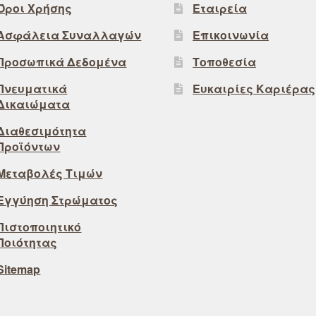
Όροι Χρήσης
Εταιρεία
Ασφάλεια Συναλλαγών
Επικοινωνία
Προσωπικά Δεδομένα
Τοποθεσία
Πνευματικά
Ευκαιρίες Καριέρας
Δικαιώματα
Διαθεσιμότητα
Προϊόντων
Μεταβολές Τιμών
Εγγύηση Στρώματος
Πιστοποιητικό
Ποιότητας
Sitemap