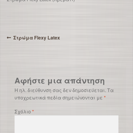
Πλοήγηση
Προηγούμενο
Στρώμα Flexy Latex
άρθρο:
άρθρων
Αφήστε μια απάντηση
Η ηλ. διεύθυνση σας δεν δημοσιεύεται.
Τα
υποχρεωτικά πεδία σημειώνονται με
*
Σχόλιο
*