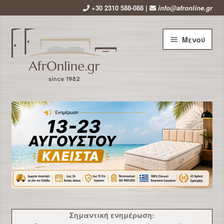
+30 2310 588-088 |
info@afronline.gr
Απευθείας
Μετάβαση
Μενού
μετάβαση
σε
στην
περιεχόμενο
πλοήγηση
Αρχική
Εταιρεία
Επέκτ
Προϊόντα
υπό-
μενού
Χρήσιμα
Νέα
Σημαντική ενημέρωση: