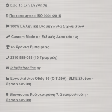
Έως 15 Έτη Εγγύηση
Πιστοποιητικό ISO 9001:2015
100% Ελληνική Βιομηχανία Στρωμάτων
Custom-Made σε Ειδικές Διαστάσεις
45 Χρόνια Εμπειρίας
2310 588-088 (10 Γραμμές)
info@afronline.gr
Εργοστάσιο: Οδός 16 (Ο.Τ.39Α), ΒΙ.ΠΕ Σίνδου -
Θεσσαλονίκη
Showroom: Κολοκοτρώνη 7, Σταυρούπολη -
Θεσσαλονίκη