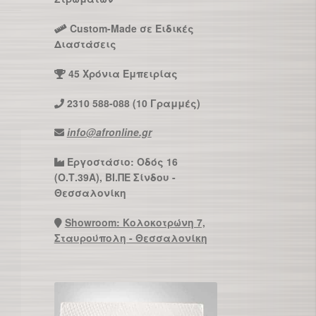
Custom-Made σε Ειδικές
Διαστάσεις
45 Χρόνια Εμπειρίας
2310 588-088 (10 Γραμμές)
info@afronline.gr
Εργοστάσιο: Οδός 16
(Ο.Τ.39Α), ΒΙ.ΠΕ Σίνδου -
Θεσσαλονίκη
Showroom: Κολοκοτρώνη 7,
Σταυρούπολη - Θεσσαλονίκη