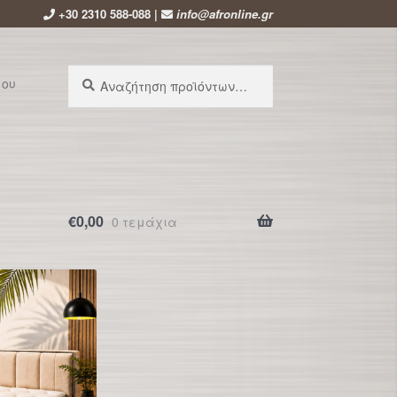
+30 2310 588-088 |
info@afronline.gr
Αναζήτηση
Αναζήτηση
μου
για:
€
0,00
0 τεμάχια