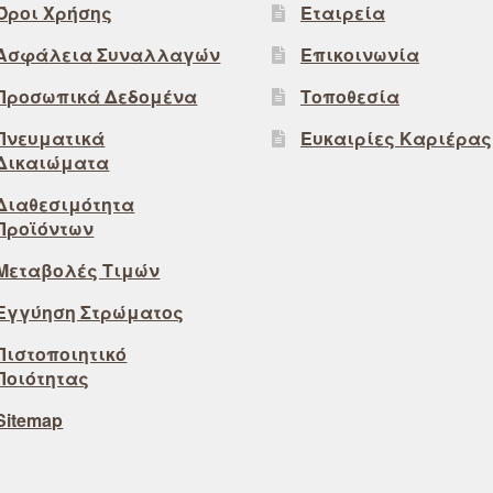
Όροι Χρήσης
Εταιρεία
Ασφάλεια Συναλλαγών
Επικοινωνία
Προσωπικά Δεδομένα
Τοποθεσία
Πνευματικά
Ευκαιρίες Καριέρας
Δικαιώματα
Διαθεσιμότητα
Προϊόντων
Μεταβολές Τιμών
Εγγύηση Στρώματος
Πιστοποιητικό
Ποιότητας
Sitemap