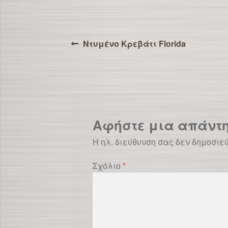
Πλοήγηση
Προηγούμενο
Ντυμένο Κρεβάτι Florida
άρθρο:
άρθρων
Αφήστε μια απάντ
Η ηλ. διεύθυνση σας δεν δημοσιε
Σχόλιο
*