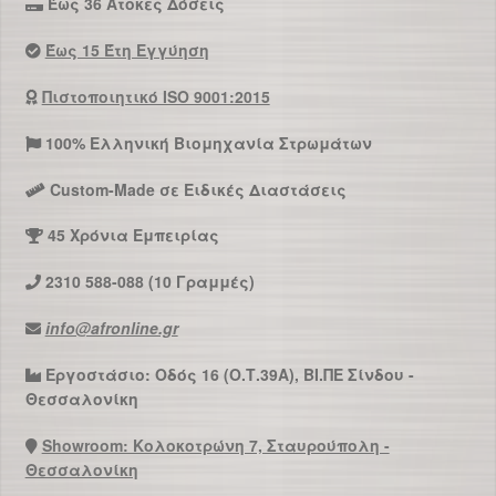
Έως 36 Άτοκες Δόσεις
Έως 15 Έτη Εγγύηση
Πιστοποιητικό ISO 9001:2015
100% Ελληνική Βιομηχανία Στρωμάτων
Custom-Made σε Ειδικές Διαστάσεις
45 Χρόνια Εμπειρίας
2310 588-088 (10 Γραμμές)
info@afronline.gr
Εργοστάσιο: Οδός 16 (Ο.Τ.39Α), ΒΙ.ΠΕ Σίνδου -
Θεσσαλονίκη
Showroom: Κολοκοτρώνη 7, Σταυρούπολη -
Θεσσαλονίκη