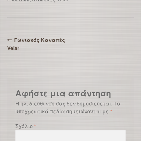
Πλοήγηση
Προηγούμενο
Γωνιακός Καναπές
άρθρο:
Velar
άρθρων
Αφήστε μια απάντηση
Η ηλ. διεύθυνση σας δεν δημοσιεύεται.
Τα
υποχρεωτικά πεδία σημειώνονται με
*
Σχόλιο
*