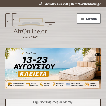
+30 2310 588-088 |
info@afronline.gr
Απευθείας
Μετάβαση
Μενού
μετάβαση
σε
στην
περιεχόμενο
πλοήγηση
Αρχική
Εταιρεία
Επέκτ
Προϊόντα
υπό-
μενού
Χρήσιμα
Νέα
Σημαντική ενημέρωση: