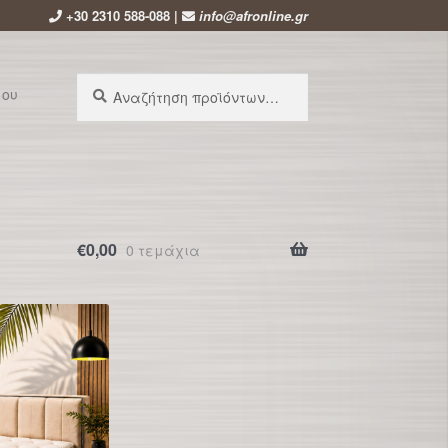
+30 2310 588-088 |
info@afronline.gr
Αναζήτηση
Αναζήτηση
μου
για:
€
0,00
0 τεμάχια