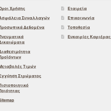
Όροι Χρήσης
Εταιρεία
Ασφάλεια Συναλλαγών
Επικοινωνία
Προσωπικά Δεδομένα
Τοποθεσία
Πνευματικά
Ευκαιρίες Καριέρας
Δικαιώματα
Διαθεσιμότητα
Προϊόντων
Μεταβολές Τιμών
Εγγύηση Στρώματος
Πιστοποιητικό
Ποιότητας
Sitemap