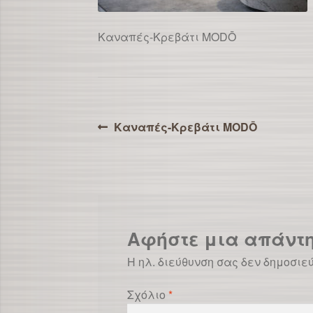
Καναπές-Κρεβάτι MODŌ
Πλοήγηση
Προηγούμενο
Καναπές-Κρεβάτι MODŌ
άρθρο:
άρθρων
Αφήστε μια απάντ
Η ηλ. διεύθυνση σας δεν δημοσιε
Σχόλιο
*