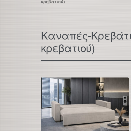
κρεβατιού)
Καναπές-Κρεβάτι
κρεβατιού)