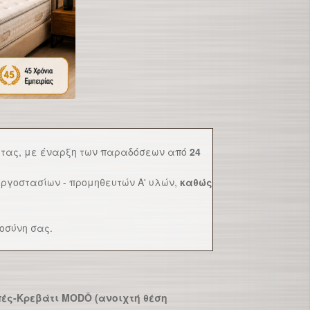
τητας, με έναρξη των παραδόσεων από
24
ργοστασίων - προμηθευτών Α' υλών,
καθώς
οσύνη σας.
ές-Κρεβάτι MODŌ (ανοιχτή θέση