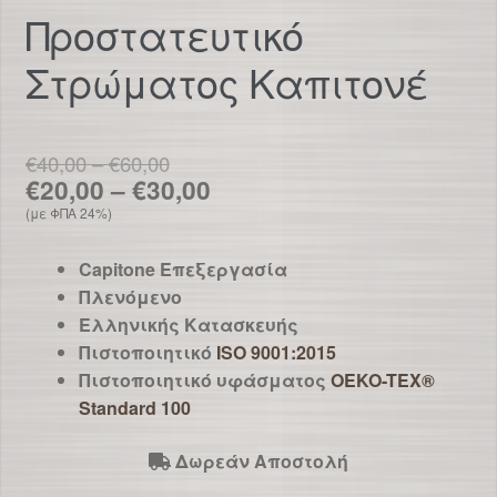
Προστατευτικό
Στρώματος Καπιτονέ
Price
€
40,00
–
€
60,00
range:
Price
€
20,00
–
€
30,00
€40,00
range:
(με ΦΠΑ 24%)
through
€20,00
€60,00
Capitone Επεξεργασία
through
Πλενόμενο
€30,00
Ελληνικής Κατασκευής
Πιστοποιητικό
ISO 9001:2015
Πιστοποιητικό υφάσματος
OEKO-TEX®
Standard 100
Δωρεάν Αποστολή