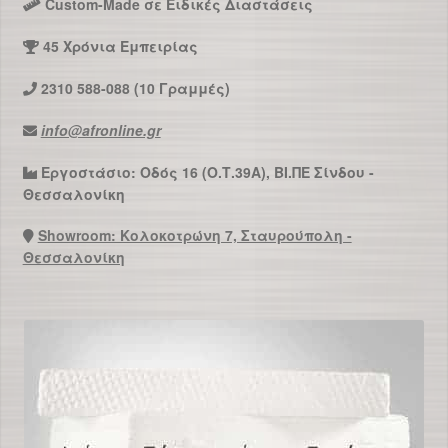
Custom-Made σε Ειδικές Διαστάσεις
45 Χρόνια Εμπειρίας
2310 588-088 (10 Γραμμές)
info@afronline.gr
Εργοστάσιο: Οδός 16 (Ο.Τ.39Α), ΒΙ.ΠΕ Σίνδου -
Θεσσαλονίκη
Showroom: Κολοκοτρώνη 7, Σταυρούπολη -
Θεσσαλονίκη