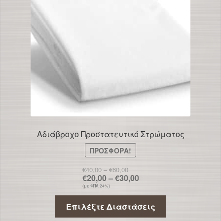
Αδιάβροχο Προστατευτικό Στρώματος
ΠΡΟΣΦΟΡΑ!
Price
€
40,00
–
€
60,00
range:
Price
€
20,00
–
€
30,00
€40,00
range:
(με ΦΠΑ 24%)
through
€20,00
€60,00
Αυτό
through
Επιλέξτε Διαστάσεις
€30,00
το