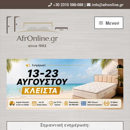
+30 2310 588-088 |
info@afronline.gr
Απευθείας
Μετάβαση
Μενού
μετάβαση
σε
στην
περιεχόμενο
πλοήγηση
Αρχική
Εταιρεία
Επέκτ
Προϊόντα
υπό-
μενού
Χρήσιμα
Νέα
Σημαντική ενημέρωση: