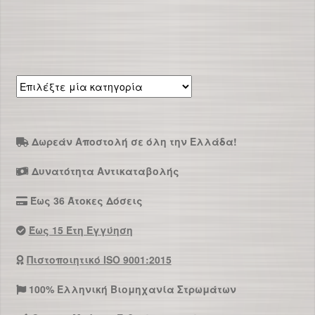
προϊόν
έχει
πολλαπλές
παραλλαγές
Οι
Επιλέξτε
επιλογές
μία
μπορούν
κατηγορία
να
Δωρεάν Αποστολή σε όλη την Ελλάδα!
επιλεγούν
στη
Δυνατότητα Αντικαταβολής
σελίδα
του
Έως 36 Άτοκες Δόσεις
προϊόντος
Έως 15 Έτη Εγγύηση
Πιστοποιητικό ISO 9001:2015
100% Ελληνική Βιομηχανία Στρωμάτων