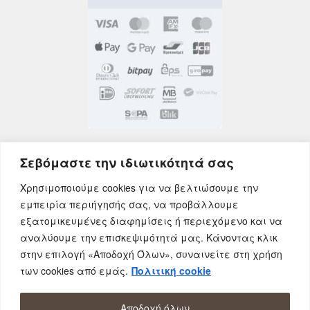
Σεβόμαστε την ιδιωτικότητά σας
Χρησιμοποιούμε cookies για να βελτιώσουμε την
εμπειρία περιήγησής σας, να προβάλλουμε
εξατομικευμένες διαφημίσεις ή περιεχόμενο και να
αναλύουμε την επισκεψιμότητά μας. Κάνοντας κλικ
στην επιλογή «Αποδοχή Όλων», συναινείτε στη χρήση
των cookies από εμάς.
Πολιτική cookie
© AfrOnline.gr - Αφοί Προκοπίδη Ο.Ε 2026 | All
rights reserved.
ΔΩΡΕΑΝ Αποστολή σε όλη την Ελλάδα!
Αποδοχή όλων