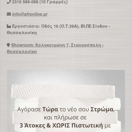
2310 588-088 (10 Γραμμές)
info@afronline.gr
Εργοστάσιο: Οδός 16 (Ο.Τ.39Α), ΒΙ.ΠΕ Σίνδου -
Θεσσαλονίκη
Showroom: Κολοκοτρώνη 7, Σταυρούπολη -
Θεσσαλονίκη