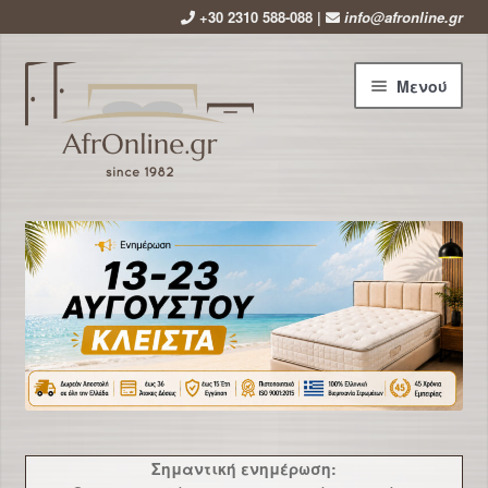
+30 2310 588-088 |
info@afronline.gr
Απευθείας
Μετάβαση
Μενού
μετάβαση
σε
στην
περιεχόμενο
πλοήγηση
Αρχική
Εταιρεία
Επέκτ
Προϊόντα
υπό-
μενού
Χρήσιμα
Νέα
Σημαντική ενημέρωση: