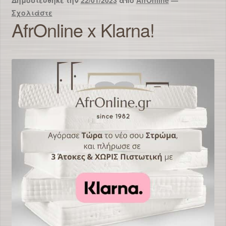
Δημοσιεύθηκε την
22/01/2023
από
AfrOnline
—
Σχολιάστε
AfrOnline x Klarna!